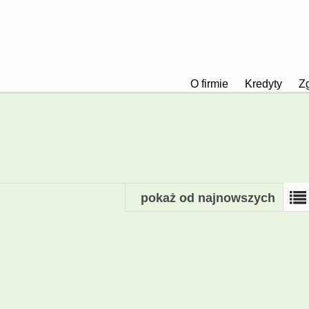
O firmie
Kredyty
Zg
pokaż od najnowszych