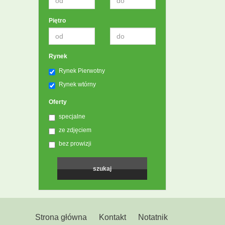
Piętro
Rynek
Rynek Pierwotny
Rynek wtórny
Oferty
specjalne
ze zdjęciem
bez prowizji
Strona główna
Kontakt
Notatnik