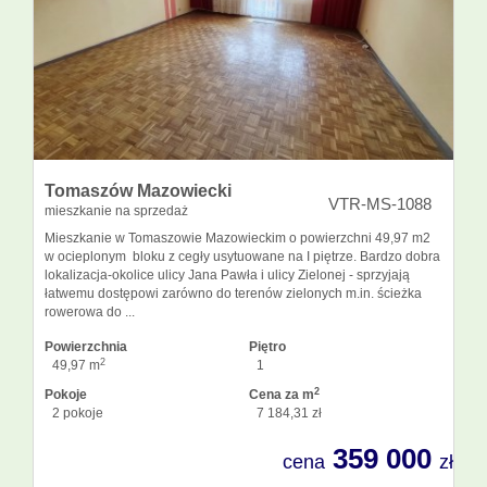
Kontakt
Notatnik
Tomaszów Mazowiecki
VTR-MS-1088
mieszkanie na sprzedaż
Mieszkanie w Tomaszowie Mazowieckim o powierzchni 49,97 m2
w ocieplonym bloku z cegły usytuowane na I piętrze. Bardzo dobra
lokalizacja-okolice ulicy Jana Pawła i ulicy Zielonej - sprzyjają
łatwemu dostępowi zarówno do terenów zielonych m.in. ścieżka
rowerowa do ...
Powierzchnia
Piętro
2
49,97 m
1
2
Pokoje
Cena za m
2 pokoje
7 184,31 zł
359 000
cena
zł