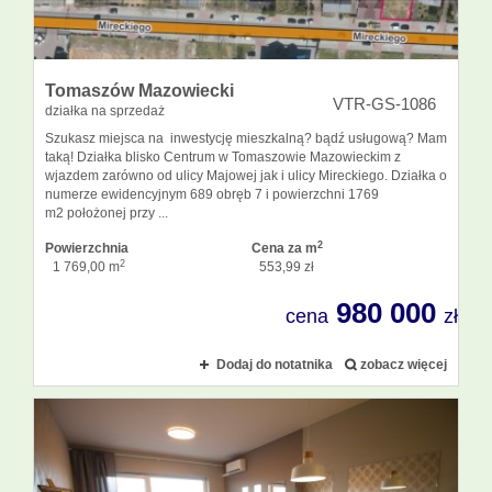
Tomaszów Mazowiecki
VTR-GS-1086
działka na sprzedaż
Szukasz miejsca na inwestycję mieszkalną? bądź usługową? Mam
taką! Działka blisko Centrum w Tomaszowie Mazowieckim z
wjazdem zarówno od ulicy Majowej jak i ulicy Mireckiego. Działka o
numerze ewidencyjnym 689 obręb 7 i powierzchni 1769
m2 położonej przy ...
2
Powierzchnia
Cena za m
2
1 769,00 m
553,99 zł
980 000
cena
zł
Dodaj do notatnika
zobacz więcej