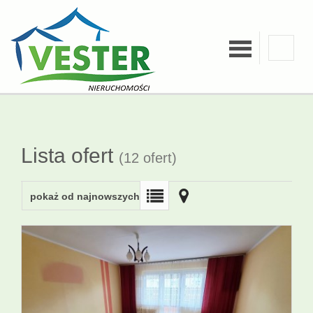
O firmie
Kredyty
Lista ofert
(12 ofert)
Zgłoś
pokaż od najnowszych
ofertę
Kalkulatory