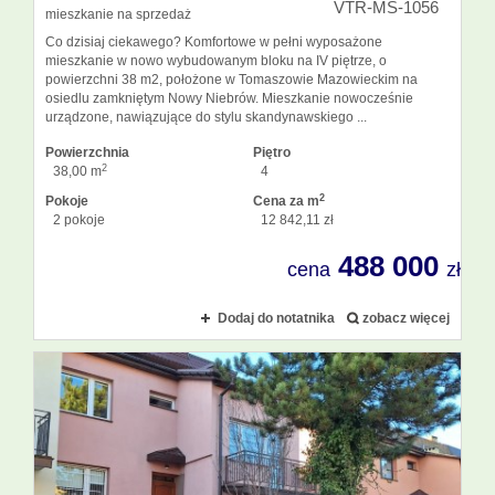
VTR-MS-1056
mieszkanie na sprzedaż
Co dzisiaj ciekawego? Komfortowe w pełni wyposażone
mieszkanie w nowo wybudowanym bloku na IV piętrze, o
powierzchni 38 m2, położone w Tomaszowie Mazowieckim na
osiedlu zamkniętym Nowy Niebrów. Mieszkanie nowocześnie
urządzone, nawiązujące do stylu skandynawskiego ...
Powierzchnia
Piętro
2
38,00 m
4
2
Pokoje
Cena za m
2 pokoje
12 842,11 zł
488 000
cena
zł
Dodaj do notatnika
zobacz więcej