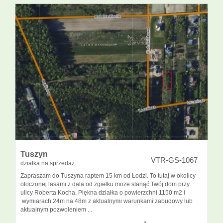
Tuszyn
VTR-GS-1067
działka na sprzedaż
Zapraszam do Tuszyna raptem 15 km od Łodzi. To tutaj w okolicy
otoczonej lasami z dala od zgiełku może stanąć Twój dom przy
ulicy Roberta Kocha. Piękna działka o powierzchni 1150 m2 i
wymiarach 24m na 48m z aktualnymi warunkami zabudowy lub
aktualnym pozwoleniem ...