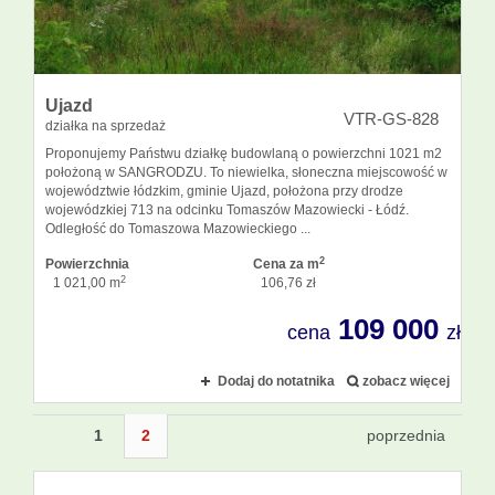
Ujazd
VTR-GS-828
działka na sprzedaż
Proponujemy Państwu działkę budowlaną o powierzchni 1021 m2
położoną w SANGRODZU. To niewielka, słoneczna miejscowość w
województwie łódzkim, gminie Ujazd, położona przy drodze
wojewódzkiej 713 na odcinku Tomaszów Mazowiecki - Łódź.
Odległość do Tomaszowa Mazowieckiego ...
2
Powierzchnia
Cena za m
2
1 021,00 m
106,76 zł
109 000
cena
zł
Dodaj do notatnika
zobacz więcej
1
2
poprzednia