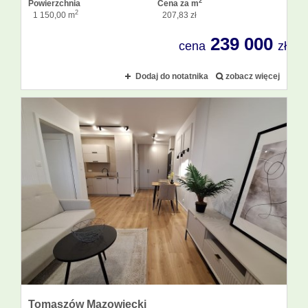
2
Powierzchnia
Cena za m
2
1 150,00 m
207,83 zł
239 000
cena
zł
Dodaj do notatnika
zobacz więcej
Tomaszów Mazowiecki