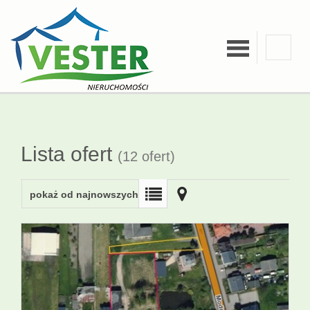
O firmie
Kredyty
Lista ofert
(12 ofert)
Zgłoś
pokaż od najnowszych
ofertę
Kalkulatory