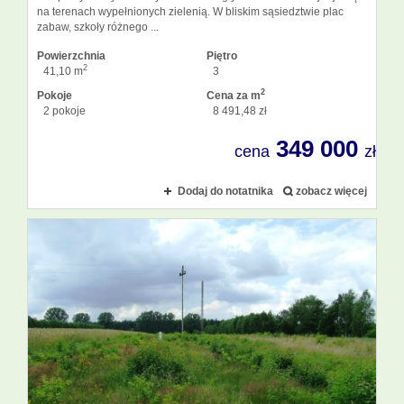
na terenach wypełnionych zielenią. W bliskim sąsiedztwie plac
zabaw, szkoły różnego ...
Powierzchnia
Piętro
2
41,10 m
3
2
Pokoje
Cena za m
2 pokoje
8 491,48 zł
349 000
cena
zł
Dodaj do notatnika
zobacz więcej