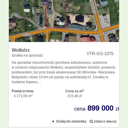
Kontakt
Notatnik
Wolbórz
VTR-GS-1075
działka na sprzedaż
Na sprzedaż nieruchomość gruntowa zabudowana położona
w centrum miejscowości Wolbórz, województwie łódzkim, powiecie
piotrkowskim, tuż przy trasie ekspresowej S8 (Wrocław- Warszawa-
Białystok) i około 15 km od zjazdu na autostradę A1. Działka w
kształcie trapezu ...
2
Powierzchnia
Cena za m
2
4 172,00 m
215,48 zł
899 000
cena
zł
Dodaj do notatnika
zobacz więcej