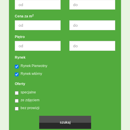
2
Cena za m
Piętro
Rynek
Rynek Pierwotny
Rynek wtórny
Oferty
specjalne
ze zdjęciem
bez prowizji