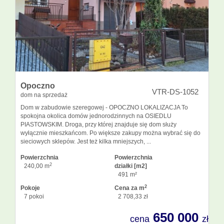
Opoczno
VTR-DS-1052
dom na sprzedaż
Dom w zabudowie szeregowej - OPOCZNO LOKALIZACJA To
spokojna okolica domów jednorodzinnych na OSIEDLU
PIASTOWSKIM. Droga, przy której znajduje się dom służy
wyłącznie mieszkańcom. Po większe zakupy można wybrać się do
sieciowych sklepów. Jest też kilka mniejszych, ...
Powierzchnia
Powierzchnia
2
240,00 m
działki [m2]
491 m²
2
Pokoje
Cena za m
7 pokoi
2 708,33 zł
650 000
cena
zł