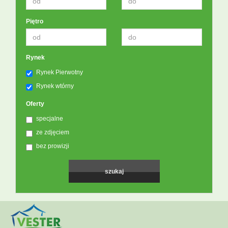
Piętro
Rynek
Rynek Pierwotny
Rynek wtórny
Oferty
specjalne
ze zdjęciem
bez prowizji