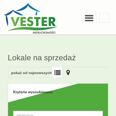
O firmie
Kredyty
Lokale na sprzedaż
Zgłoś
pokaż od najnowszych
ofertę
Kryteria wyszukiwania
Kalkulatory