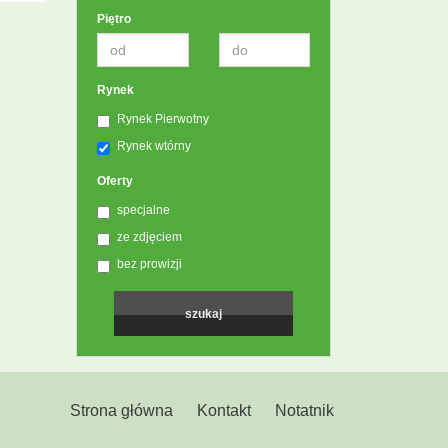
Piętro
Rynek
Rynek Pierwotny
Rynek wtórny
Oferty
specjalne
ze zdjęciem
bez prowizji
Strona główna
Kontakt
Notatnik