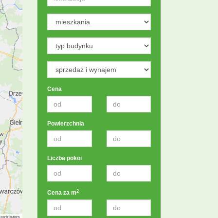
Cena
Powierzchnia
Liczba pokoi
2
Cena za m
contributors