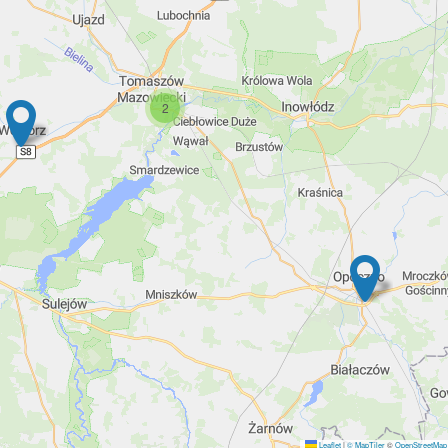
2
Leaflet
|
© MapTiler
©
OpenStreetMap