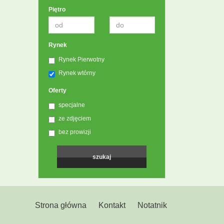
Piętro
Rynek
Rynek Pierwotny
Rynek wtórny
Oferty
specjalne
ze zdjęciem
bez prowizji
Strona główna
Kontakt
Notatnik