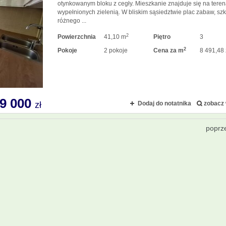
otynkowanym bloku z cegły. Mieszkanie znajduje się na tere
wypełnionych zielenią. W bliskim sąsiedztwie plac zabaw, szk
różnego ...
2
Powierzchnia
41,10 m
Piętro
3
2
Pokoje
2 pokoje
Cena za m
8 491,48 
9 000
zł
Dodaj do notatnika
zobacz 
poprz