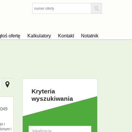
łoś ofertę
Kalkulatory
Kontakt
Notatnik
Kryteria
wyszukiwania
049
go i
plonym i