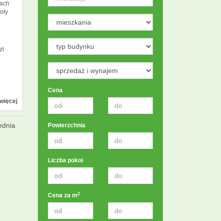
nach
oły
zł
Cena
więcej
ednia
Powierzchnia
Liczba pokoi
2
Cena za m