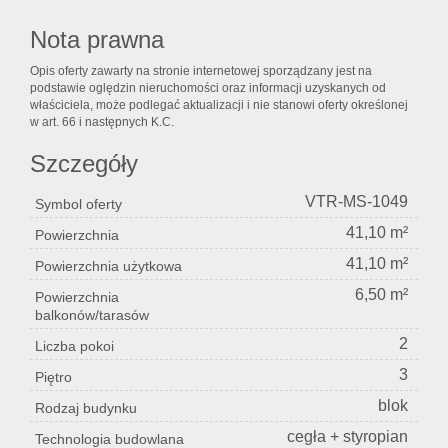
Nota prawna
Opis oferty zawarty na stronie internetowej sporządzany jest na
podstawie oględzin nieruchomości oraz informacji uzyskanych od
właściciela, może podlegać aktualizacji i nie stanowi oferty określonej
w art. 66 i następnych K.C.
Szczegóły
VTR-MS-1049
Symbol oferty
41,10 m²
Powierzchnia
41,10 m²
Powierzchnia użytkowa
6,50 m²
Powierzchnia
balkonów/tarasów
2
Liczba pokoi
3
Piętro
blok
Rodzaj budynku
cegła + styropian
Technologia budowlana