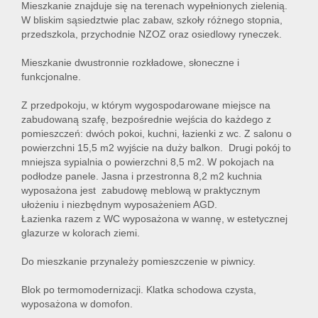
Mieszkanie znajduje się na terenach wypełnionych zielenią.
W bliskim sąsiedztwie plac zabaw, szkoły różnego stopnia,
przedszkola, przychodnie NZOZ oraz osiedlowy ryneczek.
Mieszkanie dwustronnie rozkładowe, słoneczne i
funkcjonalne.
Z przedpokoju, w którym wygospodarowane miejsce na
zabudowaną szafę, bezpośrednie wejścia do każdego z
pomieszczeń: dwóch pokoi, kuchni, łazienki z wc. Z salonu o
powierzchni 15,5 m2 wyjście na duży balkon. Drugi pokój to
mniejsza sypialnia o powierzchni 8,5 m2. W pokojach na
podłodze panele. Jasna i przestronna 8,2 m2 kuchnia
wyposażona jest zabudowę meblową w praktycznym
ułożeniu i niezbędnym wyposażeniem AGD.
Łazienka razem z WC wyposażona w wannę, w estetycznej
glazurze w kolorach ziemi.
Do mieszkanie przynależy pomieszczenie w piwnicy.
Blok po termomodernizacji. Klatka schodowa czysta,
wyposażona w domofon.