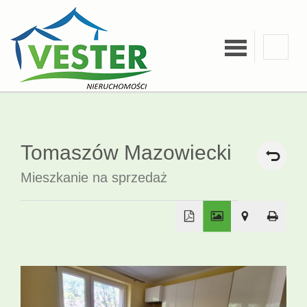
O firmie
Kredyty
Tomaszów Mazowiecki
Mieszkanie na sprzedaż
Zgłoś
ofertę
+
−
Kalkulatory